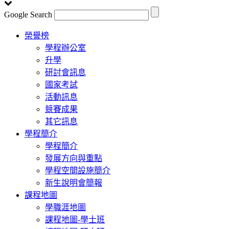
Google Search
Toggle
榮譽榜
navigation
學程辦公室
升學
研討會訊息
國家考試
活動訊息
競賽成果
其它訊息
學程簡介
學程簡介
發展方向與重點
學程空間設施簡介
新生說明會簡報
課程地圖
學職涯地圖
課程地圖-學士班