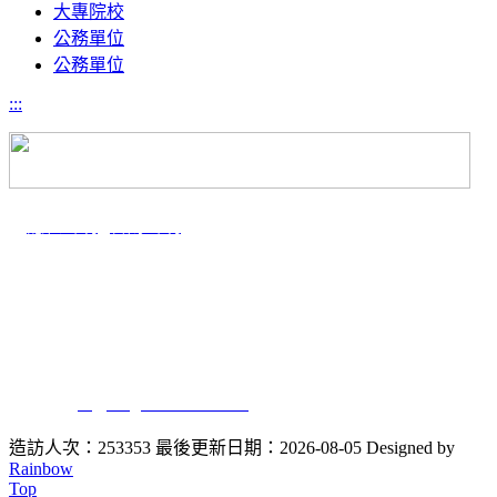
大專院校
公務單位
公務單位
:::
｜
隱私聲明
|
智財聲明
電話：04-2284-0513 #101.102
傳真：04-2285-9818
地址：
40227
台中市南區興大路145號 舊理工大樓1樓WE101室
E-mail：
plr@dragon.nchu.edu.tw
造訪人次：253353
最後更新日期：2026-08-05
Designed by
Rainbow
Top