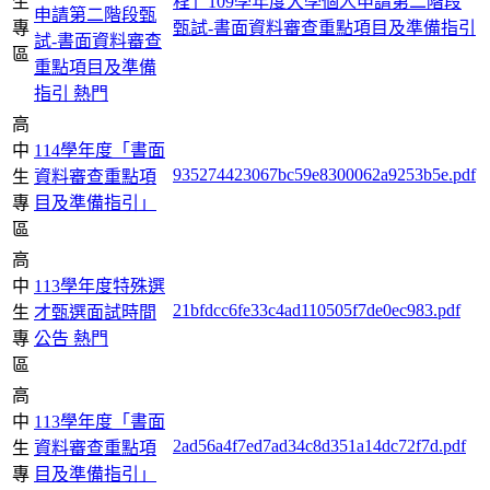
生
程」109學年度大學個人申請第二階段
申請第二階段甄
專
甄試-書面資料審查重點項目及準備指引
試-書面資料審查
區
重點項目及準備
指引
熱門
高
中
114學年度「書面
935274423067bc59e8300062a9253b5e.pdf
生
資料審查重點項
專
目及準備指引」
區
高
中
113學年度特殊選
21bfdcc6fe33c4ad110505f7de0ec983.pdf
生
才甄選面試時間
專
公告
熱門
區
高
中
113學年度「書面
2ad56a4f7ed7ad34c8d351a14dc72f7d.pdf
生
資料審查重點項
專
目及準備指引」