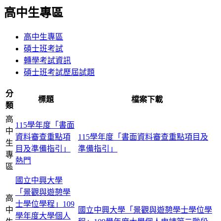
高中生專區
高中生專區
碩士班考試
轉學考試資訊
碩士班考試歷屆試題
分
標題
檔案下載
類
高
115學年度「書面
中
資料審查重點項
115學年度「書面資料審查重點項目及
生
目及準備指引」
準備指引」
專
熱門
區
國立中興大學
「景觀與遊憩學
高
士學位學程」109
中
國立中興大學「景觀與遊憩學士學位學
學年度大學個人