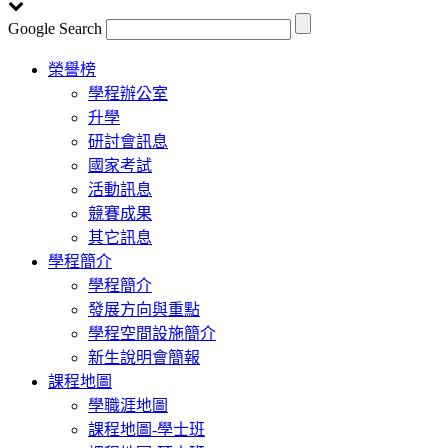
Google Search
Toggle
榮譽榜
navigation
學程辦公室
升學
研討會訊息
國家考試
活動訊息
競賽成果
其它訊息
學程簡介
學程簡介
發展方向與重點
學程空間設施簡介
新生說明會簡報
課程地圖
學職涯地圖
課程地圖-學士班