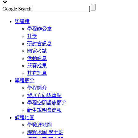
Google Search
Toggle
榮譽榜
navigation
學程辦公室
升學
研討會訊息
國家考試
活動訊息
競賽成果
其它訊息
學程簡介
學程簡介
發展方向與重點
學程空間設施簡介
新生說明會簡報
課程地圖
學職涯地圖
課程地圖-學士班