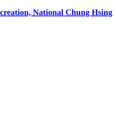
on, National Chung Hsing