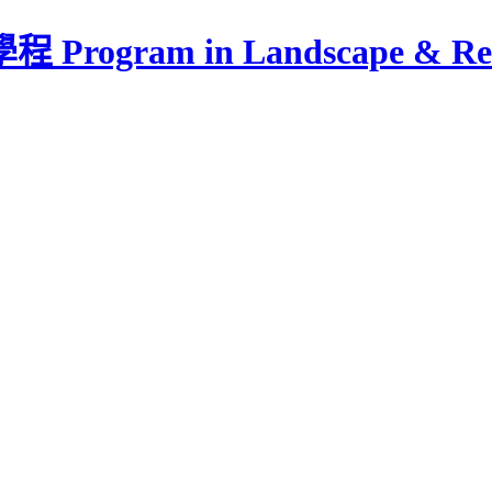
 in Landscape & Recreati