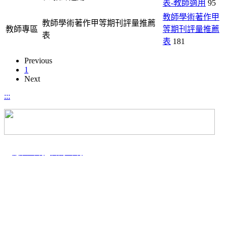
表-教師適用
95
教師學術著作甲
教師學術著作甲等期刊評量推薦
教師專區
等期刊評量推薦
表
表
181
Previous
1
Next
:::
｜
隱私聲明
|
智財聲明
電話：04-2284-0513 #101.102
傳真：04-2285-9818
地址：
40227
台中市南區興大路145號 舊理工大樓1樓WE101室