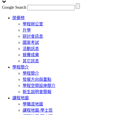
Google Search
Toggle
榮譽榜
navigation
學程辦公室
升學
研討會訊息
國家考試
活動訊息
競賽成果
其它訊息
學程簡介
學程簡介
發展方向與重點
學程空間設施簡介
新生說明會簡報
課程地圖
學職涯地圖
課程地圖-學士班