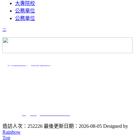
大專院校
公務單位
公務單位
:::
｜
隱私聲明
|
智財聲明
電話：04-2284-0513 #101.102
傳真：04-2285-9818
地址：
40227
台中市南區興大路145號 舊理工大樓1樓WE101室
E-mail：
plr@dragon.nchu.edu.tw
造訪人次：252226
最後更新日期：2026-08-05
Designed by
Rainbow
Top