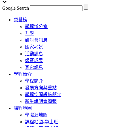
Google Search
Toggle
榮譽榜
navigation
學程辦公室
升學
研討會訊息
國家考試
活動訊息
競賽成果
其它訊息
學程簡介
學程簡介
發展方向與重點
學程空間設施簡介
新生說明會簡報
課程地圖
學職涯地圖
課程地圖-學士班