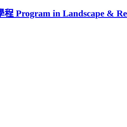
 in Landscape & Recreati