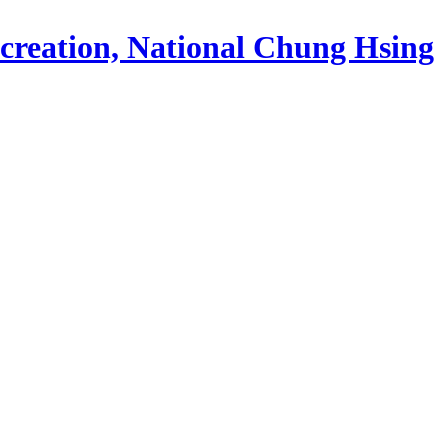
on, National Chung Hsing